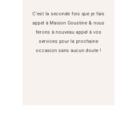
conde fois que je fais
Encore un grand merci pour la
ison Goustine & nous
journée d’hier, tout s’est très bi
nouveau appel à vos
passé, votre prestation a été tr
 pour la prochaine
appréciée par nos clients. Tou
 sans aucun doute !
était parfait & vos équipes ont é
exceptionnelles !